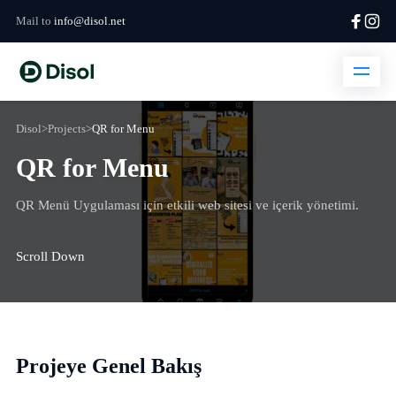
Mail to
info@disol.net
Disol
>
Projects
>
QR for Menu
QR for Menu
QR Menü Uygulaması için etkili web sitesi ve içerik yönetimi.
Scroll Down
Projeye Genel Bakış